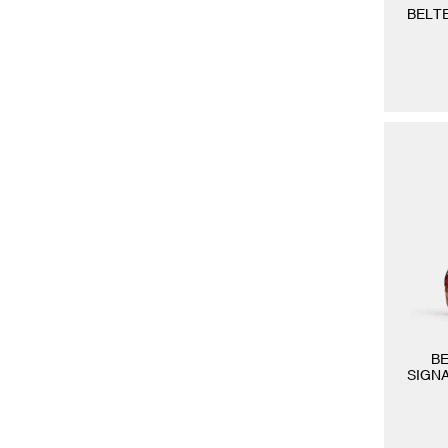
BELT
B
SIGN