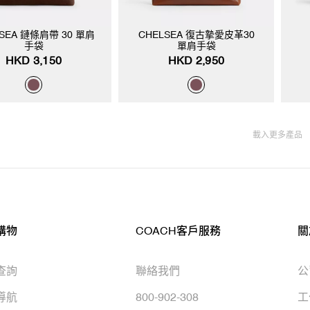
SEA 鏈條肩帶 30 單肩
CHELSEA 復古摯愛皮革30
手袋
單肩手袋
HKD 3,150
HKD 2,950
載入更多產品
購物
COACH客戶服務
關
查詢
聯絡我們
公
導航
800-902-308
工