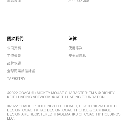
網站導航
800-902-308
關於我們
法律
公司資料
使用條款
工作機會
安全與隱私
品牌保護
全球商業誠信計畫
TAPESTRY
©2022 COACH® / MICKEY MOUSE CHARACTER: TM & © DISNEY.
KEITH HARING ARTWORK: © KEITH HARING FOUNDATION.
©2022 COACH IP HOLDINGS LLC. COACH, COACH SIGNATURE C
DESIGN, COACH & TAG DESIGN, COACH HORSE & CARRIAGE
DESIGN ARE REGISTERED TRADEMARKS OF COACH IP HOLDINGS
LLC.