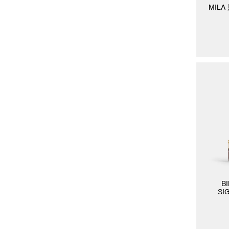
MIL
B
SI