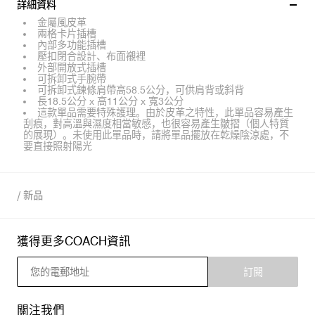
詳細資料
金屬風皮革
兩格卡片插槽
內部多功能插槽
壓扣閉合設計、布面襯裡
外部開放式插槽
可拆卸式手腕帶
可拆卸式鍊條肩帶高58.5公分，可供肩背或斜背
長18.5公分 x 高11公分 x 寬3公分
這款單品需要特殊護理。由於皮革之特性，此單品容易產生
刮痕，對高溫與濕度相當敏感，也很容易產生皺摺（個人特質
的展現）。未使用此單品時，請將單品擺放在乾燥陰涼處，不
要直接照射陽光
/
新品
獲得更多COACH資訊
訂閱
關注我們