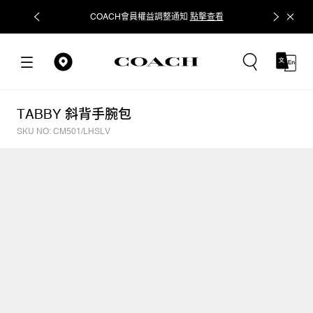
COACH會員權益調整通知
點擊查看
立即追蹤
TABBY 斜背手腕包
SKU NO: CM501/LHSLV