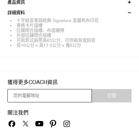
產品資訊
詳細資料
十字紋皮革與經典 Signature 塗層帆布印花
單格卡片插槽
拉鍊閉合插槽、布面襯裡
外部拉鍊閉合插槽
可拆卸式肩帶高63公分、可供肩背或斜背
長10公分 x 高17.5公分 x 寬6公分
獲得更多COACH資訊
訂閱
關注我們