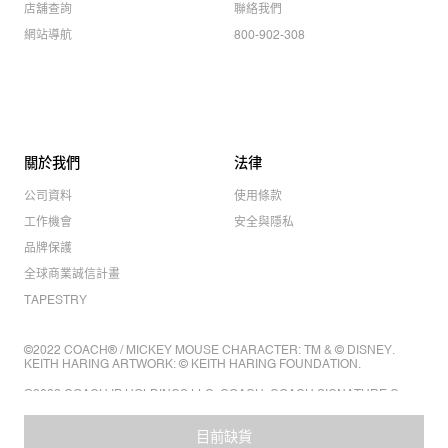
店舖查詢
聯絡我們
網站導航
800-902-308
關於我們
法律
公司資料
使用條款
工作機會
安全與隱私
品牌保護
全球商業誠信計畫
TAPESTRY
©2022 COACH® / MICKEY MOUSE CHARACTER: TM & © DISNEY.
KEITH HARING ARTWORK: © KEITH HARING FOUNDATION.
©2022 COACH IP HOLDINGS LLC. COACH, COACH SIGNATURE C
DESIGN, COACH & TAG DESIGN, COACH HORSE & CARRIAGE
DESIGN ARE REGISTERED TRADEMARKS OF COACH IP HOLDINGS
LLC.
目前缺貨