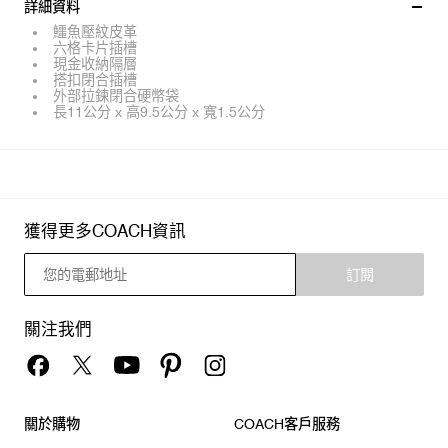
詳細資料
鱷魚壓紋皮革
六格卡片插槽
現金收納隔層
搭扣閉合插槽
外部拉鍊閉合硬幣袋
長11公分 x 高9.5公分 x 寬1.5公分
獲得更多COACH資訊
訂閱
關注我們
關於購物
COACH客戶服務