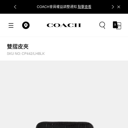
COACH會員權益調整通知
點擊查看
立即追蹤
雙摺皮夾
SKU NO: CP442/LHBLK